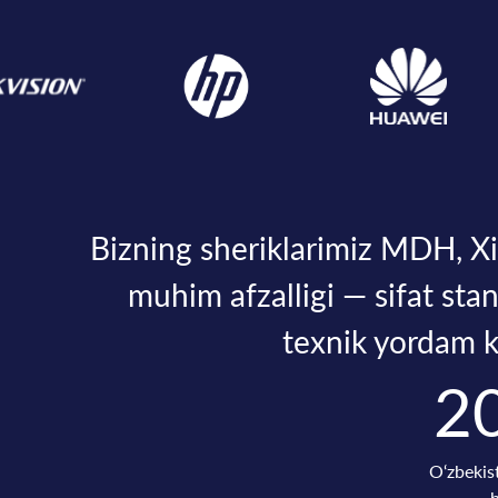
Bizning sheriklarimiz MDH, Xi
muhim afzalligi — sifat sta
texnik yordam ko
2
O‘zbekis