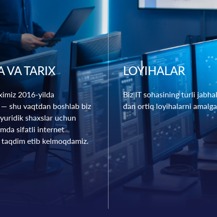
A VA TARIX
LOYIHALAR
iximiz 2016-yilda
Biz IT sohasining turli jabh
 — shu vaqtdan boshlab biz
dan ortiq loyihalarni amalga
 yuridik shaxslar uchun
mda sifatli internet
i taqdim etib kelmoqdamiz.