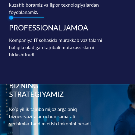
kuzatib boramiz va ilg‘or texnologiyalardan
foydalanamiz.
PROFESSIONAL JAMOA
Kompaniya IT sohasida murakkab vazifalarni
hal qila oladigan tajribali mutaxassislarni
birlashtiradi.
BIZNING
STRATEGIYAMIZ
Ko‘p yillik tajriba mijozlarga aniq
biznes-vazifalar uchun samarali
yechimlar taqdim etish imkonini beradi.