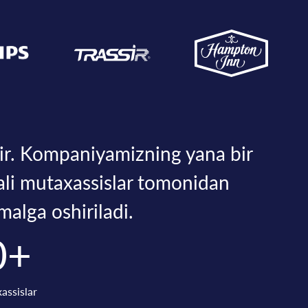
dir. Kompaniyamizning yana bir
bali mutaxassislar tomonidan
malga oshiriladi.
0+
assislar