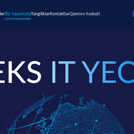
lar
Biz haqimizda
Yangiliklar
Kontaktlar
Qamrov hududi
EKS
IT YE