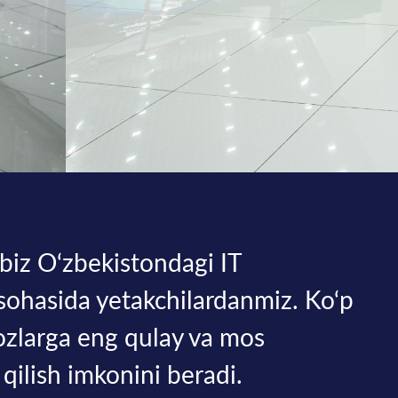
biz O‘zbekistondagi IT
 sohasida yetakchilardanmiz. Ko‘p
ijozlarga eng qulay va mos
f qilish imkonini beradi.