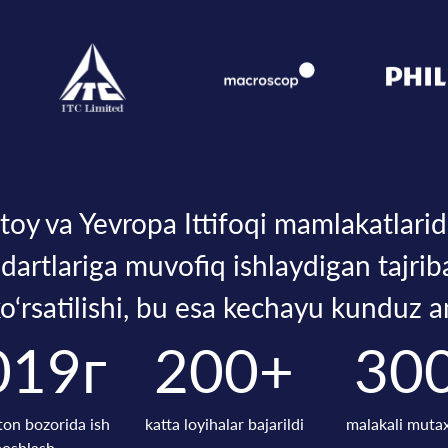
toy va Yevropa Ittifoqi mamlakatlari
ndartlariga muvofiq ishlaydigan tajri
‘rsatilishi, bu esa kechayu kunduz a
019г
200+
30
ton bozorida ish
katta loyihalar bajarildi
malakali mutax
boshlash