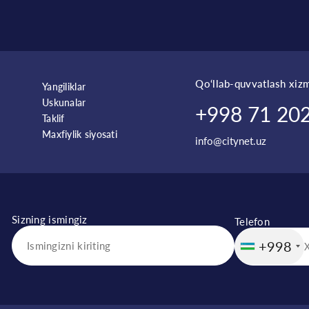
Qo‘llab-quvvatlash xizm
Yangiliklar
Uskunalar
+998 71 202
Taklif
Maxfiylik siyosati
info@citynet.uz
Sizning ismingiz
Telefon
+998