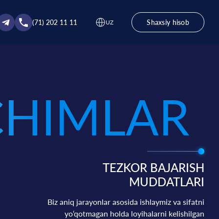
(71) 202 11 11
Shaxsiy hisob
UZ
CHIMLAR
TEZKOR BAJARISH
MUDDATLARI
Biz aniq jarayonlar asosida ishlaymiz va sifatni
yo‘qotmagan holda loyihalarni kelishilgan