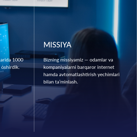
MISSIYA
alarida 1000
Bizning missiyamiz — odamlar va
 oshirdik.
kompaniyalarni barqaror internet
hamda avtomatlashtirish yechimlari
bilan ta’minlash.