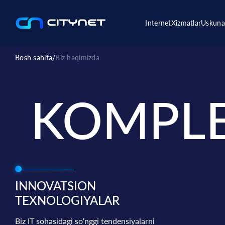
Internet
Xizmatlar
Uskuna
Bosh sahifa
/
Biz haqimizda
KOMPL
INNOVATSION
TEXNOLOGIYALAR
Biz IT sohasidagi so‘nggi tendensiyalarni