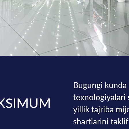
Bugungi kunda 
texnologiyalari
AKSIMUM
yillik tajriba m
shartlarini takli