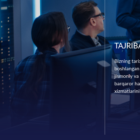
TAJRIB
Bizning tar
boshlangan
jismoniy va
barqaror ha
xizmatlarin