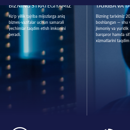
BIZNING STRATEGIYAMIZ
TAJRIBA VA T
Ko‘p yillik tajriba mijozlarga aniq
Bizning tariximiz 2
biznes-vazifalar uchun samarali
boshlangan — shu 
yechimlar taqdim etish imkonini
jismoniy va yuridik
beradi.
barqaror hamda sifa
xizmatlarini taqdi