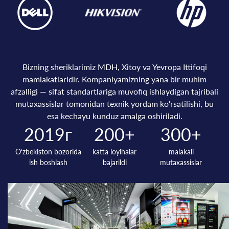
Bizning sheriklarimiz MDH, Xitoy va Yevropa Ittifoqi
mamlakatlaridir. Kompaniyamizning yana bir muhim
afzalligi — sifat standartlariga muvofiq ishlaydigan tajribali
mutaxassislar tomonidan texnik yordam ko‘rsatilishi, bu
esa kechayu kunduz amalga oshiriladi.
2019г
200+
300+
O‘zbekiston bozorida
katta loyihalar
malakali
ish boshlash
bajarildi
mutaxassislar