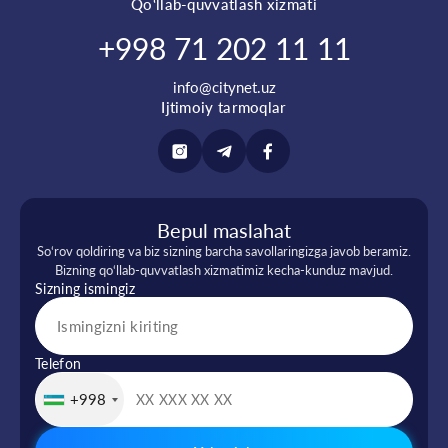
Qo‘llab-quvvatlash xizmati
+998 71 202 11 11
info@citynet.uz
Ijtimoiy tarmoqlar
Bepul maslahat
So‘rov qoldiring va biz sizning barcha savollaringizga javob beramiz.
Bizning qo‘llab-quvvatlash xizmatimiz kecha-kunduz mavjud.
Sizning ismingiz
Telefon
+998