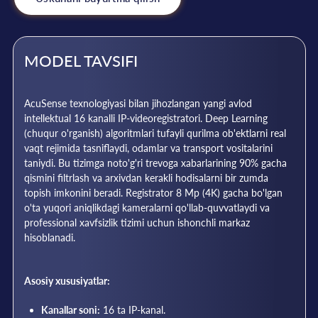
MODEL TAVSIFI
AcuSense texnologiyasi bilan jihozlangan yangi avlod
intellektual 16 kanalli IP-videoregistratori. Deep Learning
(chuqur o'rganish) algoritmlari tufayli qurilma ob'ektlarni real
vaqt rejimida tasniflaydi, odamlar va transport vositalarini
taniydi. Bu tizimga noto'g'ri trevoga xabarlarining 90% gacha
qismini filtrlash va arxivdan kerakli hodisalarni bir zumda
topish imkonini beradi. Registrator 8 Mp (4K) gacha bo'lgan
o'ta yuqori aniqlikdagi kameralarni qo'llab-quvvatlaydi va
professional xavfsizlik tizimi uchun ishonchli markaz
hisoblanadi.
Asosiy xususiyatlar:
Kanallar soni:
16 ta IP-kanal.