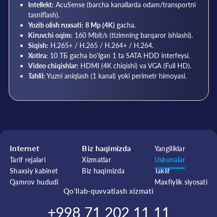
Intellekt:
AcuSense (barcha kanallarda odam/transportni
tasniflash).
Yozib olish ruxsati:
8 Mp (4K)
gacha.
Kiruvchi oqim:
160 Mbit/s (tizimning barqaror ishlashi).
Siqish:
H.265+ / H.265 / H.264+ / H.264.
Xotira:
10 ТБ gacha bo'lgan 1 ta SATA HDD interfeysi.
Video chiqishlar:
HDMI (4K chiqishi) va VGA (Full HD).
Tahlil:
Yuzni aniqlash (1 kanal) yoki perimetr himoyasi.
Internet
Biz haqimizda
Yangiliklar
Tarif rejalari
Xizmatlar
Uskunalar
Shaxsiy kabinet
Biz haqimizda
Taklif
Qamrov hududi
Maxfiylik siyosati
Qo‘llab-quvvatlash xizmati
+998 71 202 11 11