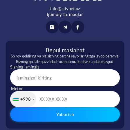
info@citynet.uz
Ijtimoiy tarmoqlar
Bepul maslahat
So‘rov qoldiring va biz sizning barcha savollaringizga javob beramiz.
Bizning qo‘llab-quvvatlash xizmatimiz kecha-kunduz mavjud.
Sizning ismingiz
Telefon
+998
Yuborish