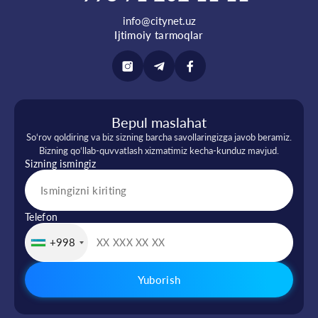
info@citynet.uz
Ijtimoiy tarmoqlar
Bepul maslahat
So‘rov qoldiring va biz sizning barcha savollaringizga javob beramiz.
Bizning qo‘llab-quvvatlash xizmatimiz kecha-kunduz mavjud.
Sizning ismingiz
Telefon
+998
Yuborish