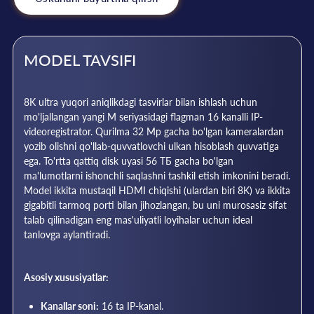
MODEL TAVSIFI
8K ultra yuqori aniqlikdagi tasvirlar bilan ishlash uchun
mo'ljallangan yangi M seriyasidagi flagman 16 kanalli IP-
videoregistrator. Qurilma 32 Mp gacha bo'lgan kameralardan
yozib olishni qo'llab-quvvatlovchi ulkan hisoblash quvvatiga
ega. To'rtta qattiq disk uyasi 56 ТБ gacha bo'lgan
ma'lumotlarni ishonchli saqlashni tashkil etish imkonini beradi.
Model ikkita mustaqil HDMI chiqishi (ulardan biri 8K) va ikkita
gigabitli tarmoq porti bilan jihozlangan, bu uni murosasiz sifat
talab qilinadigan eng mas'uliyatli loyihalar uchun ideal
tanlovga aylantiradi.
Asosiy xususiyatlar:
Kanallar soni:
16 ta IP-kanal.