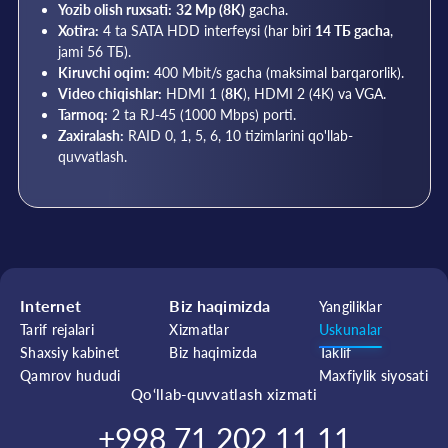
Yozib olish ruxsati:
32 Mp (8K)
gacha.
Xotira:
4 ta SATA HDD interfeysi (har biri
14 ТБ gacha
,
jami 56 ТБ).
Kiruvchi oqim:
400 Mbit/s gacha (maksimal barqarorlik).
Video chiqishlar:
HDMI 1 (
8K
), HDMI 2 (4K) va VGA.
Tarmoq:
2 ta RJ-45 (1000 Mbps) porti.
Zaxiralash:
RAID 0, 1, 5, 6, 10 tizimlarini qo'llab-
quvvatlash.
Internet
Biz haqimizda
Yangiliklar
Tarif rejalari
Xizmatlar
Uskunalar
Shaxsiy kabinet
Biz haqimizda
Taklif
Qamrov hududi
Maxfiylik siyosati
Qo‘llab-quvvatlash xizmati
+998 71 202 11 11