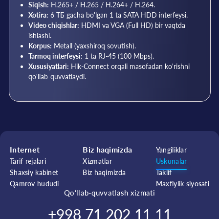
Siqish:
H.265+ / H.265 / H.264+ / H.264.
Xotira:
6 ТБ gacha bo'lgan 1 ta SATA HDD interfeysi.
Video chiqishlar:
HDMI va VGA (Full HD) bir vaqtda
ishlashi.
Korpus:
Metall (yaxshiroq sovutish).
Tarmoq interfeysi:
1 ta RJ-45 (100 Mbps).
Xususiyatlari:
Hik-Connect orqali masofadan ko'rishni
qo'llab-quvvatlaydi.
Internet
Biz haqimizda
Yangiliklar
Tarif rejalari
Xizmatlar
Uskunalar
Shaxsiy kabinet
Biz haqimizda
Taklif
Qamrov hududi
Maxfiylik siyosati
Qo‘llab-quvvatlash xizmati
+998 71 202 11 11