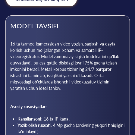
MODEL TAVSIFI
16 ta tarmoq kamerasidan video yozish, saqlash va qayta
ko'rish uchun mo'ljallangan ixcham va samarali IP-
videoregistrator. Model zamonaviy siqish kodeklarini qo'llab-
quvvatlaydi, bu esa qattiq diskdagi joyni 75% gacha tejash
imkonini beradi. Metall korpus tizimning 24/7 barqaror
ishlashini ta'minlab, issiqlikni yaxshi o'tkazadi. O'rta
miqyosdagi ob'ektlarda ishonchli videokuzatuv tizimini
yaratish uchun ideal tanlov.
Asosiy xususiyatlar:
Kanallar soni:
16 ta IP-kanal.
Yozib olish ruxsati:
4 Mp
gacha (arxivning yuqori tiniqligini
ta'minlaydi).