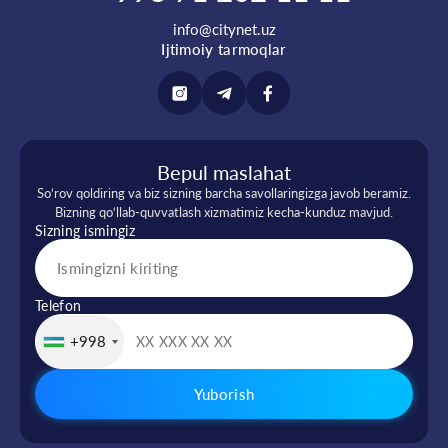
info@citynet.uz
Ijtimoiy tarmoqlar
Bepul maslahat
So‘rov qoldiring va biz sizning barcha savollaringizga javob beramiz.
Bizning qo‘llab-quvvatlash xizmatimiz kecha-kunduz mavjud.
Sizning ismingiz
Telefon
+998
Yuborish