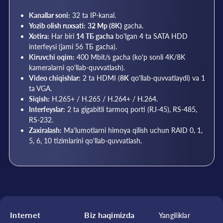
Kanallar soni:
32 ta IP-kanal.
Yozib olish ruxsati:
32 Mp (8K)
gacha.
Xotira:
Har biri
14 ТБ gacha
bo'lgan 4 ta SATA HDD
interfeysi (jami 56 ТБ gacha).
Kiruvchi oqim:
400 Mbit/s gacha (ko'p sonli 4K/8K
kameralarni qo'llab-quvvatlash).
Video chiqishlar:
2 ta HDMI (
8K
qo'llab-quvvatlaydi) va 1
ta VGA.
Siqish:
H.265+ / H.265 / H.264+ / H.264.
Interfeyslar:
2 ta gigabitli tarmoq porti (RJ-45), RS-485,
RS-232.
Zaxiralash:
Ma'lumotlarni himoya qilish uchun RAID 0, 1,
5, 6, 10 tizimlarini qo'llab-quvvatlash.
Internet
Biz haqimizda
Yangiliklar