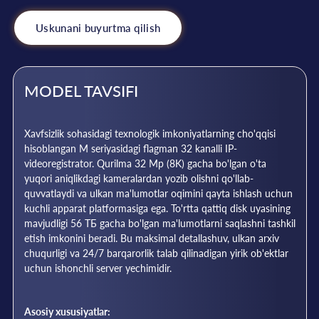
Uskunani buyurtma qilish
MODEL TAVSIFI
Xavfsizlik sohasidagi texnologik imkoniyatlarning cho'qqisi
hisoblangan M seriyasidagi flagman 32 kanalli IP-
videoregistrator. Qurilma 32 Mp (8K) gacha bo'lgan o'ta
yuqori aniqlikdagi kameralardan yozib olishni qo'llab-
quvvatlaydi va ulkan ma'lumotlar oqimini qayta ishlash uchun
kuchli apparat platformasiga ega. To'rtta qattiq disk uyasining
mavjudligi 56 ТБ gacha bo'lgan ma'lumotlarni saqlashni tashkil
etish imkonini beradi. Bu maksimal detallashuv, ulkan arxiv
chuqurligi va 24/7 barqarorlik talab qilinadigan yirik ob'ektlar
uchun ishonchli server yechimidir.
Asosiy xususiyatlar: