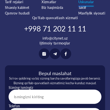
Tarif rejalari
Xizmatlar
Uskunalar
Shaxsiy kabinet
Biz haqimizda
Taklif
Qamrov hududi
Maxfiylik siyosati
Qo‘llab-quvvatlash xizmati
+998 71 202 11 11
info@citynet.uz
Ijtimoiy tarmoqlar
Bepul maslahat
So‘rov qoldiring va biz sizning barcha savollaringizga javob beramiz.
Bizning qo‘llab-quvvatlash xizmatimiz kecha-kunduz mavjud.
Sizning ismingiz
Telefon