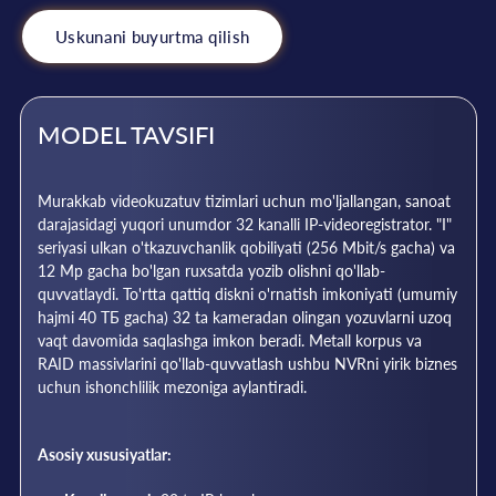
Uskunani buyurtma qilish
MODEL TAVSIFI
Murakkab videokuzatuv tizimlari uchun mo'ljallangan, sanoat
darajasidagi yuqori unumdor 32 kanalli IP-videoregistrator. "I"
seriyasi ulkan o'tkazuvchanlik qobiliyati (256 Mbit/s gacha) va
12 Mp gacha bo'lgan ruxsatda yozib olishni qo'llab-
quvvatlaydi. To'rtta qattiq diskni o'rnatish imkoniyati (umumiy
hajmi 40 ТБ gacha) 32 ta kameradan olingan yozuvlarni uzoq
vaqt davomida saqlashga imkon beradi. Metall korpus va
RAID massivlarini qo'llab-quvvatlash ushbu NVRni yirik biznes
uchun ishonchlilik mezoniga aylantiradi.
Asosiy xususiyatlar: