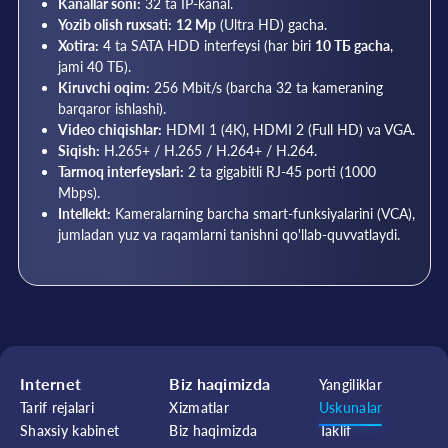
Kanallar soni:
32 ta IP-kanal.
Yozib olish ruxsati:
12 Mp
(Ultra HD) gacha.
Xotira:
4 ta SATA HDD interfeysi (har biri
10 ТБ gacha
,
jami 40 ТБ).
Kiruvchi oqim:
256 Mbit/s (barcha 32 ta kameraning
barqaror ishlashi).
Video chiqishlar:
HDMI 1 (4K), HDMI 2 (Full HD) va VGA.
Siqish:
H.265+ / H.265 / H.264+ / H.264.
Tarmoq interfeyslari:
2 ta gigabitli RJ-45 porti (1000
Mbps).
Intellekt:
Kameralarning barcha smart-funksiyalarini (VCA),
jumladan yuz va raqamlarni tanishni qo'llab-quvvatlaydi.
Internet
Biz haqimizda
Yangiliklar
Tarif rejalari
Xizmatlar
Uskunalar
Shaxsiy kabinet
Biz haqimizda
Taklif