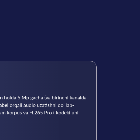
gan holda 5 Mp gacha (va birinchi kanalda
bel orqali audio uzatishni qo‘llab-
cham korpus va H.265 Pro+ kodeki uni