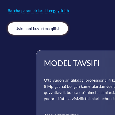
Barcha parametrlarni kengaytirish
Uskunani buyurtma qilish
MODEL TAVSIFI
O‘ta yuqori aniqlikdagi professional 4 k
8 Mp gacha) bo'lgan kameralardan yozib o
quvvatlaydi, bu esa qo‘shimcha simlars
yuqori sifatli xavfsizlik tizimlari uchun
Asosiy xususiyatlar: