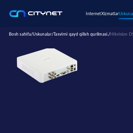
Internet
Xizmatlar
Uskuna
Bosh sahifa
/
Uskunalar
/
Tasvirni qayd qilish qurilmasi.
/
Hikvision D