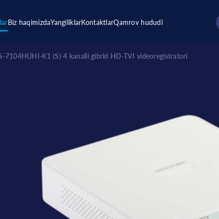
lar
Biz haqimizda
Yangiliklar
Kontaktlar
Qamrov hududi
S-7104HUHI-K1 (S) 4 kanalli gibrid HD-TVI videoregistratori