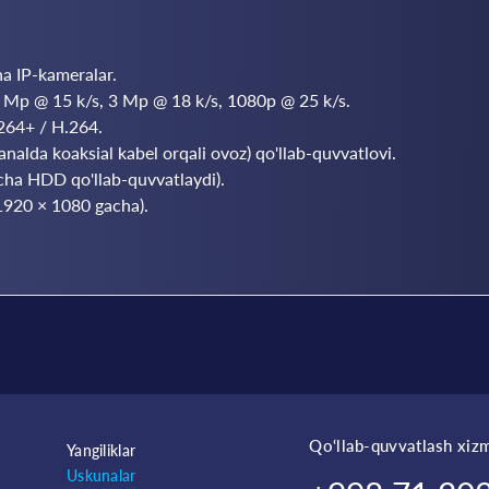
ha IP-kameralar.
 Mp @ 15 k/s, 3 Mp @ 18 k/s, 1080p @ 25 k/s.
264+ / H.264.
alda koaksial kabel orqali ovoz) qo'llab-quvvatlovi.
cha HDD qo'llab-quvvatlaydi).
920 × 1080 gacha).
Qo‘llab-quvvatlash xizm
Yangiliklar
Uskunalar