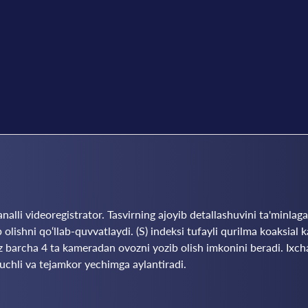
analli videoregistrator. Tasvirning ajoyib detallashuvini ta'minla
lishni qo‘llab-quvvatlaydi. (S) indeksi tufayli qurilma koaksial ka
iz barcha 4 ta kameradan ovozni yozib olish imkonini beradi. Ix
 kuchli va tejamkor yechimga aylantiradi.