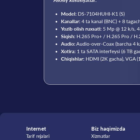
Model:
DS-7104HUHI-K1 (S)
Kanallar:
4 ta kanal (BNC) + 8 tagac
Yozib olish ruxsati:
5 Mp @ 12 k/s, 4
Siqish:
H.265 Pro+ / H.265 Pro / H.
Audio:
Audio-over-Coax (barcha 4 kan
Xotira:
1 ta SATA interfeysi (6 TB ga
Chiqishlar:
HDMI (2K gacha), VGA (1
Internet
Biz haqimizda
Tarif rejalari
Xizmatlar