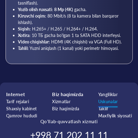
tasniflash).
Yozib olish ruxsati:
8 Mp (4K)
gacha.
Kiruvchi oqim:
80 Mbit/s (8 ta kamera bilan barqaror
ishlash).
Siqish:
H.265+ / H.265 / H.264+ / H.264.
Xotira:
10 ТБ gacha bo'lgan 1 ta SATA HDD interfeysi.
Video chiqishlar:
HDMI (4K chiqishi) va VGA (Full HD).
Tahlil:
Yuzni aniqlash (1 kanal) yoki perimetr himoyasi.
Internet
Biz haqimizda
Yangiliklar
Tarif rejalari
Xizmatlar
Uskunalar
Shaxsiy kabinet
Biz haqimizda
Taklif
Qamrov hududi
Maxfiylik siyosati
Qo‘llab-quvvatlash xizmati
+998 71 202 11 11