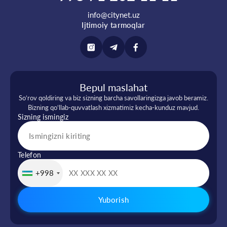
info@citynet.uz
Ijtimoiy tarmoqlar
Bepul maslahat
So‘rov qoldiring va biz sizning barcha savollaringizga javob beramiz.
Bizning qo‘llab-quvvatlash xizmatimiz kecha-kunduz mavjud.
Sizning ismingiz
Telefon
+998
Yuborish