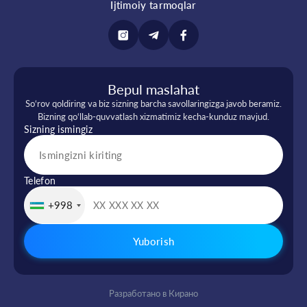
Ijtimoiy tarmoqlar
Bepul maslahat
So‘rov qoldiring va biz sizning barcha savollaringizga javob beramiz.
Bizning qo‘llab-quvvatlash xizmatimiz kecha-kunduz mavjud.
Sizning ismingiz
Telefon
+998
Yuborish
Разработано в Кирано