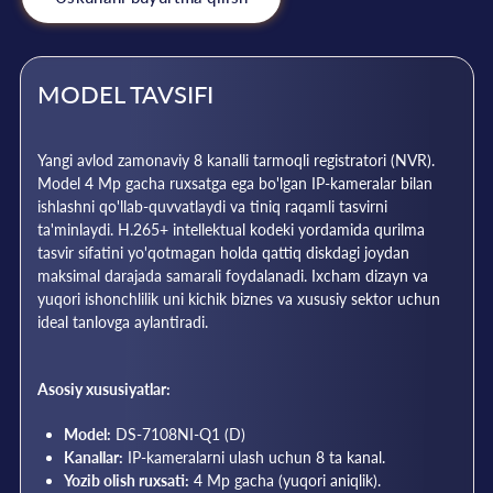
MODEL TAVSIFI
Yangi avlod zamonaviy 8 kanalli tarmoqli registratori (NVR).
Model 4 Mp gacha ruxsatga ega bo'lgan IP-kameralar bilan
ishlashni qo'llab-quvvatlaydi va tiniq raqamli tasvirni
ta'minlaydi. H.265+ intellektual kodeki yordamida qurilma
tasvir sifatini yo'qotmagan holda qattiq diskdagi joydan
maksimal darajada samarali foydalanadi. Ixcham dizayn va
yuqori ishonchlilik uni kichik biznes va xususiy sektor uchun
ideal tanlovga aylantiradi.
Asosiy xususiyatlar:
Model:
DS-7108NI-Q1 (D)
Kanallar:
IP-kameralarni ulash uchun 8 ta kanal.
Yozib olish ruxsati:
4 Mp gacha (yuqori aniqlik).