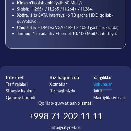
Kirish o'tkazish qobiliyati:
60 Mbit/s.
Siqish:
H.265+ / H.265 / H.264+ / H.264.
Xotira:
1 ta SATA interfeysi (6 TB gacha HDD qo'llab-
quvvatlaydi).
Chiqishlar:
HDMI va VGA (1920 × 1080 gacha ruxsatda).
Tarmoq:
1 ta adaptiv Ethernet 10/100 Mbit/s interfeysi.
Internet
Biz haqimizda
Yangiliklar
Tarif rejalari
Xizmatlar
Uskunalar
Shaxsiy kabinet
Biz haqimizda
Taklif
Qamrov hududi
Maxfiylik siyosati
Qo‘llab-quvvatlash xizmati
+998 71 202 11 11
info@citynet.uz