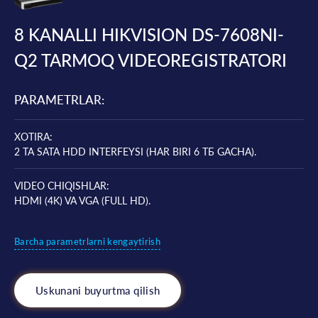
8 KANALLI HIKVISION DS-7608NI-
Q2 TARMOQ VIDEOREGISTRATORI
PARAMETRLAR:
XOTIRA:
2 TA SATA HDD INTERFEYSI (HAR BIRI 6 ТБ GACHA).
VIDEO CHIQISHLAR:
HDMI (4K) VA VGA (FULL HD).
Barcha parametrlarni kengaytirish
Uskunani buyurtma qilish