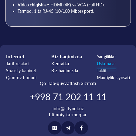
Video chiqishlar:
HDMI (4K) va VGA (Full HD).
Tarmoq:
1 ta RJ-45 (10/100 Mbps) porti.
Internet
Biz haqimizda
Yangiliklar
Tarif rejalari
Xizmatlar
Uskunalar
Shaxsiy kabinet
Biz haqimizda
Taklif
Qamrov hududi
Maxfiylik siyosati
Qo‘llab-quvvatlash xizmati
+998 71 202 11 11
info@citynet.uz
Ijtimoiy tarmoqlar