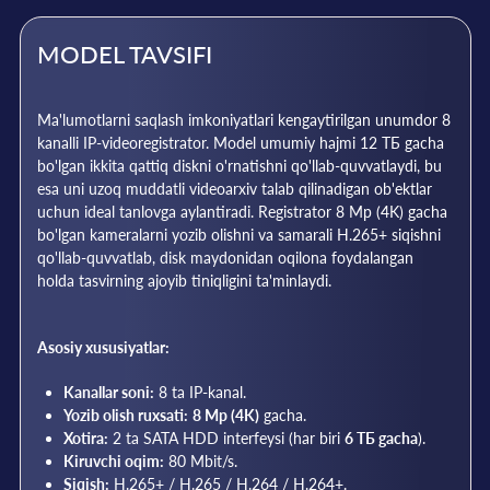
MODEL TAVSIFI
Ma'lumotlarni saqlash imkoniyatlari kengaytirilgan unumdor 8
kanalli IP-videoregistrator. Model umumiy hajmi 12 ТБ gacha
bo'lgan ikkita qattiq diskni o'rnatishni qo'llab-quvvatlaydi, bu
esa uni uzoq muddatli videoarxiv talab qilinadigan ob'ektlar
uchun ideal tanlovga aylantiradi. Registrator 8 Mp (4K) gacha
bo'lgan kameralarni yozib olishni va samarali H.265+ siqishni
qo'llab-quvvatlab, disk maydonidan oqilona foydalangan
holda tasvirning ajoyib tiniqligini ta'minlaydi.
Asosiy xususiyatlar:
Kanallar soni:
8 ta IP-kanal.
Yozib olish ruxsati:
8 Mp (4K)
gacha.
Xotira:
2 ta SATA HDD interfeysi (har biri
6 ТБ gacha
).
Kiruvchi oqim:
80 Mbit/s.
Siqish:
H.265+ / H.265 / H.264 / H.264+.