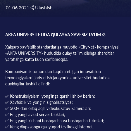
01.06.2021
Ulashish
AKFA UNIVERSITETIDA QULAY VA XAVFSIZ TA'LIM ⚖️
Xalqaro xavfsizlik standartlariga muvofiq «CityNet» kompaniyasi
«AKFA UNIVERSITY» hududida qulay ta’lim olishga sharoitlar
yaratishga katta kuch sarflamoqda.
Kompaniyamiz tomonidan taqdim etilgan innovatsion
texnologiyalarni joriy etish jarayonida universitet hududida
quyidagilar tashkil qilindi:
✅ Konstruksiyalarni yong'inga qarshi ishlov berish;
✅ Xavfsizlik va yong'in signalizatsiyasi;
✅ 500+ dan ortiq aqlli videokuzatuv kameralari;
✅ Eng yangi avlod server bloklari;
✅ Eng yangi kirishni boshqarish va boshqarish tizimlari;
✅ Keng diapazonga ega yuqori tezlikdagi internet.