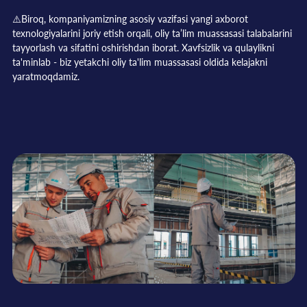
⚠️Biroq, kompaniyamizning asosiy vazifasi yangi axborot
texnologiyalarini joriy etish orqali, oliy ta’lim muassasasi talabalarini
tayyorlash va sifatini oshirishdan iborat. Xavfsizlik va qulaylikni
ta'minlab - biz yetakchi oliy ta'lim muassasasi oldida kelajakni
yaratmoqdamiz.