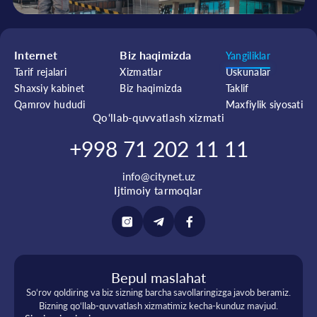
Internet
Biz haqimizda
Yangiliklar
Tarif rejalari
Xizmatlar
Uskunalar
Shaxsiy kabinet
Biz haqimizda
Taklif
Qamrov hududi
Maxfiylik siyosati
Qo‘llab-quvvatlash xizmati
+998 71 202 11 11
info@citynet.uz
Ijtimoiy tarmoqlar
Bepul maslahat
So‘rov qoldiring va biz sizning barcha savollaringizga javob beramiz.
Bizning qo‘llab-quvvatlash xizmatimiz kecha-kunduz mavjud.