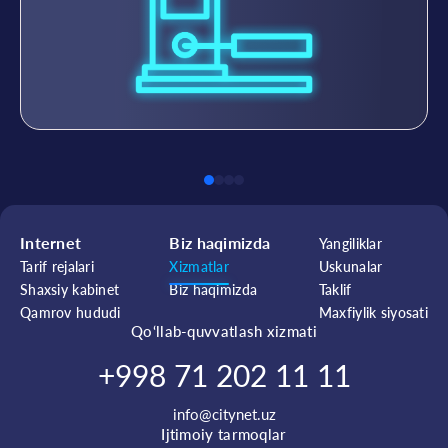
Internet
Biz haqimizda
Yangiliklar
Tarif rejalari
Xizmatlar
Uskunalar
Shaxsiy kabinet
Biz haqimizda
Taklif
Qamrov hududi
Maxfiylik siyosati
Qo‘llab-quvvatlash xizmati
+998 71 202 11 11
info@citynet.uz
Ijtimoiy tarmoqlar