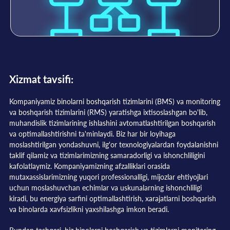
Xizmat tavsifi:
Kompaniyamiz binolarni boshqarish tizimlarini (BMS) va monitoring
va boshqarish tizimlarini (RMS) yaratishga ixtisoslashgan bo'lib,
muhandislik tizimlarining ishlashini avtomatlashtirilgan boshqarish
va optimallashtirishni ta'minlaydi. Biz har bir loyihaga
moslashtirilgan yondashuvni, ilg'or texnologiyalardan foydalanishni
taklif qilamiz va tizimlarimizning samaradorligi va ishonchliligini
kafolatlaymiz. Kompaniyamizning afzalliklari orasida
mutaxassislarimizning yuqori professionalligi, mijozlar ehtiyojlari
uchun moslashuvchan echimlar va uskunalarning ishonchliligi
kiradi, bu energiya sarfini optimallashtirish, xarajatlarni boshqarish
va binolarda xavfsizlikni yaxshilashga imkon beradi.