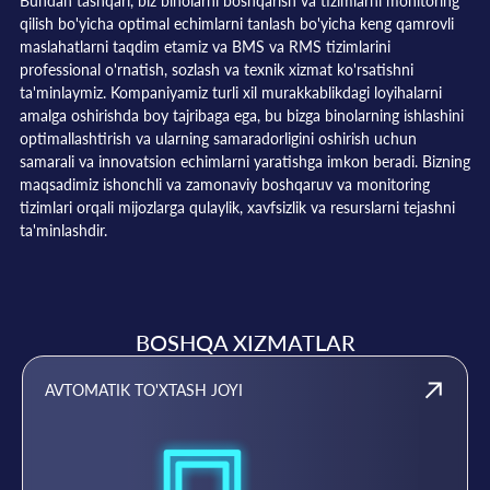
Bundan tashqari, biz binolarni boshqarish va tizimlarni monitoring
qilish bo'yicha optimal echimlarni tanlash bo'yicha keng qamrovli
maslahatlarni taqdim etamiz va BMS va RMS tizimlarini
professional o'rnatish, sozlash va texnik xizmat ko'rsatishni
ta'minlaymiz. Kompaniyamiz turli xil murakkablikdagi loyihalarni
amalga oshirishda boy tajribaga ega, bu bizga binolarning ishlashini
optimallashtirish va ularning samaradorligini oshirish uchun
samarali va innovatsion echimlarni yaratishga imkon beradi. Bizning
maqsadimiz ishonchli va zamonaviy boshqaruv va monitoring
tizimlari orqali mijozlarga qulaylik, xavfsizlik va resurslarni tejashni
ta'minlashdir.
BOSHQA XIZMATLAR
AVTOMATIK TO'XTASH JOYI