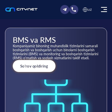
UZ
BMS va RMS
Kompaniyamiz binoning muhandislik tizimlarini samarali
boshqarish va boshqarish uchun binolarni boshqarish
tizimlarini (BMS) va monitoring va boshqarish tizimlarini
(RMS) o'rnatish va sozlash xizmatlarini taklif etadi.
So‘rov qoldiring