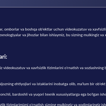
ar, omborlar va boshqa ob'ektlar uchun videokuzatuv va xavfsizlik
texnologiyalar va jihozlar bilan ishlaymiz, bu sizning mulkingiz va
ari:
iz videokuzatuv va xavfsizlik tizimlarini o'rnatish va sozlashning 
jozning ehtiyojlari va istaklarini inobatga olib, ma'lum bir ob'ek
honchli, bardoshli va yuqori texnik xususiyatlarga ega bo'lgan ish
zlik tizimlarimizni o'rnatish sizning mulkingiz va xodimlaringiz is