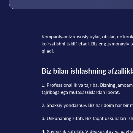
Kompaniyamiz xususiy uylar, ofislar, do'konl
ko'rsatishni taklif etadi. Biz eng zamonaviy 
qiladi.
Biz bilan ishlashning afzallikl
1. Professionallik va tajriba. Bizning jamoam
tajribaga ega mutaxassislardan iborat.
2. Shaxsiy yondashuv. Biz har doim har bir mi
3. Uskunaning sifati. Biz faqat uskunalari is
4. Xavfsizlik kafolati. Videokuzatuv va xavfsi