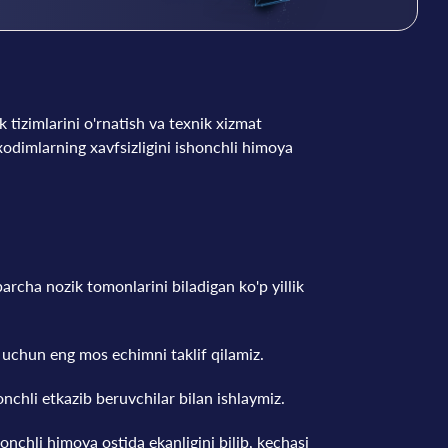
 tizimlarini o'rnatish va texnik xizmat
 xodimlarning xavfsizligini ishonchli himoya
barcha nozik tomonlarini biladigan ko'p yillik
t uchun eng mos echimni taklif qilamiz.
onchli etkazib beruvchilar bilan ishlaymiz.
honchli himoya ostida ekanligini bilib, kechasi