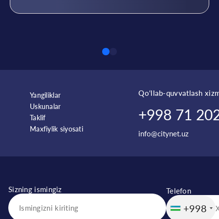
Qo‘llab-quvvatlash xizm
Yangiliklar
Uskunalar
+998 71 202
Taklif
Maxfiylik siyosati
info@citynet.uz
Sizning ismingiz
Telefon
+998