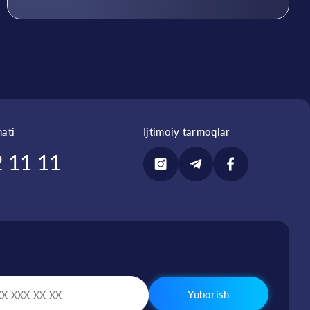
ati
Ijtimoiy tarmoqlar
 11 11
Yuborish