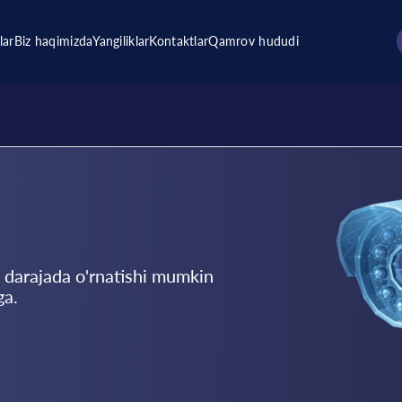
lar
Biz haqimizda
Yangiliklar
Kontaktlar
Qamrov hududi
 darajada o'rnatishi mumkin
ga.