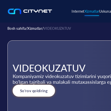
Internet
Xizmatlar
Uskuna
Bosh sahifa
/
Xizmatlar
/
VIDEOKUZATUV
VIDEOKUZATUV
Kompaniyamiz videokuzatuv tizimlarini yuqori
bo'lgan tajribali va malakali mutaxassislarga e
So‘rov qoldiring