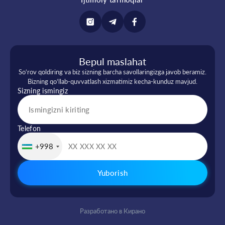
Bepul maslahat
So‘rov qoldiring va biz sizning barcha savollaringizga javob beramiz.
Bizning qo‘llab-quvvatlash xizmatimiz kecha-kunduz mavjud.
Sizning ismingiz
Telefon
+998
Yuborish
Разработано в Кирано