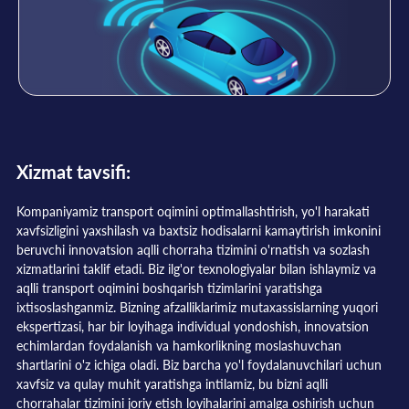
Xizmat tavsifi:
Kompaniyamiz transport oqimini optimallashtirish, yo'l harakati
xavfsizligini yaxshilash va baxtsiz hodisalarni kamaytirish imkonini
beruvchi innovatsion aqlli chorraha tizimini o'rnatish va sozlash
xizmatlarini taklif etadi. Biz ilg'or texnologiyalar bilan ishlaymiz va
aqlli transport oqimini boshqarish tizimlarini yaratishga
ixtisoslashganmiz. Bizning afzalliklarimiz mutaxassislarning yuqori
ekspertizasi, har bir loyihaga individual yondoshish, innovatsion
echimlardan foydalanish va hamkorlikning moslashuvchan
shartlarini o'z ichiga oladi. Biz barcha yo'l foydalanuvchilari uchun
xavfsiz va qulay muhit yaratishga intilamiz, bu bizni aqlli
chorrahalar tizimini joriy etish loyihalarini amalga oshirish uchun