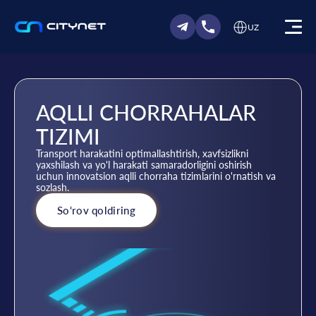
UZ
AQLLI CHORRAHALAR
TIZIMI
Transport harakatini optimallashtirish, xavfsizlikni
yaxshilash va yo'l harakati samaradorligini oshirish
uchun innovatsion aqlli chorraha tizimlarini o'rnatish va
sozlash.
So‘rov qoldiring