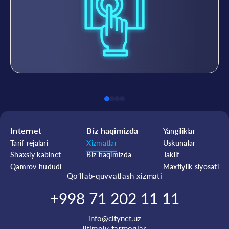
Internet
Biz haqimizda
Yangiliklar
Tarif rejalari
Xizmatlar
Uskunalar
Shaxsiy kabinet
Biz haqimizda
Taklif
Qamrov hududi
Maxfiylik siyosati
Qo‘llab-quvvatlash xizmati
+998 71 202 11 11
info@citynet.uz
Ijtimoiy tarmoqlar