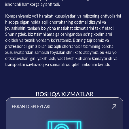
ishonchli hamkorga aylantiradi.
Kompaniyamiz yo'l harakati xususiyatlari va mijozning ehtiyojlarini
hisobga olgan holda aqlli chorrahaning optimal dizayni va
joylashishini tanlash bo'yicha maslahat xizmatlarini taklif etadi.
Shuningdek, biz tizimni amalga oshirgandan so'ng xodimlarni
o'qitish va texnik yordam ko'rsatamiz. Bizning tajribamiz va
professionalligimiz bilan biz aqlli chorrahalar tizimining barcha
xususiyatlaridan samarali foydalanishni kafolatlaymiz, bu esa yo'l
o'tkazuvchanligini yaxshilash, vaqt kechikishlarini kamaytirish va
transportni xavfsizroq va samaraliroq qilish imkonini beradi.
BOSHQA XIZMATLAR
EKRAN DISPLEYLARI