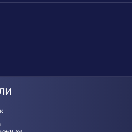
ЛИ
4K
ы
64+/H.264