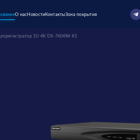
ование
О нас
Новости
Контакты
Зона покрытия
деорегистратор 1U 4K DS-7604NI-K1