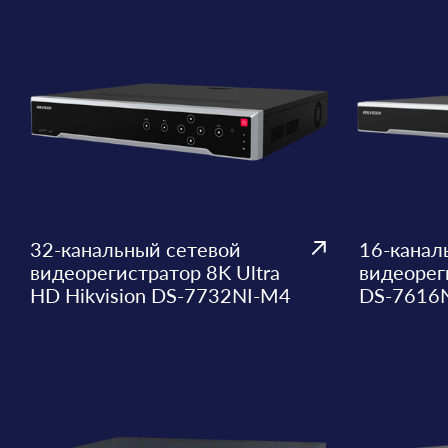
32-канальный сетевой
16-канал
видеорегистратор 8K Ultra
видеореги
HD Hikvision DS-7732NI-M4
DS-7616N