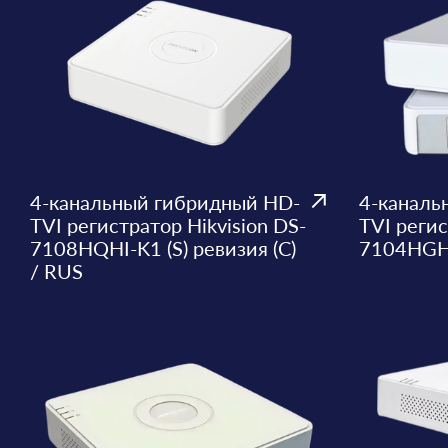
4-канальный гибридный HD-
4-каналь
TVI регистратор Hikvision DS-
TVI регис
7108HQHI-K1 (S) ревизия (C)
7104HGH
/ RUS