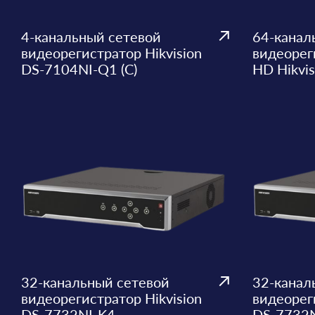
4-канальный сетевой
64-канал
видеорегистратор Hikvision
видеорег
DS-7104NI-Q1 (C)
HD Hikvi
32-канальный сетевой
32-канал
видеорегистратор Hikvision
видеореги
DS-7732NI-K4
DS-7732N