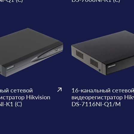
ный сетевой
16-канальный сетево
стратор Hikvision
видеорегистратор Hikv
I-K1 (C)
DS-7116NI-Q1/M