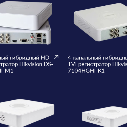
ный гибридный HD-
4-канальный гибридн
тратор Hikvision DS-
TVI регистратор Hikvi
I-M1
7104HGHI-K1