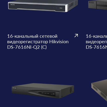
16-канальный сетевой
16-канал
видеорегистратор Hikvision
видеореги
DS-7616NI-Q2 (C)
DS-7616N