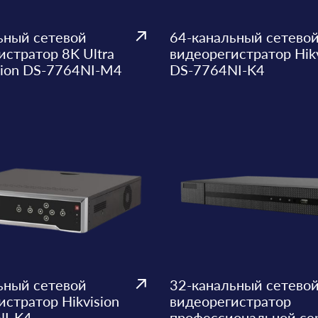
ьный сетевой
64-канальный сетево
истратор 8K Ultra
видеорегистратор Hikv
sion DS-7764NI-M4
DS-7764NI-K4
ьный сетевой
32-канальный сетево
стратор Hikvision
видеорегистратор
I-K4
профессиональной се