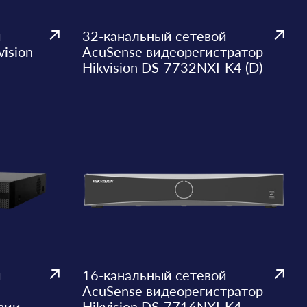
й
32-канальный сетевой
ision
AcuSense видеорегистратор
Hikvision DS-7732NXI-K4 (D)
й
16-канальный сетевой
AcuSense видеорегистратор
рии
Hikvision DS-7716NXI-K4