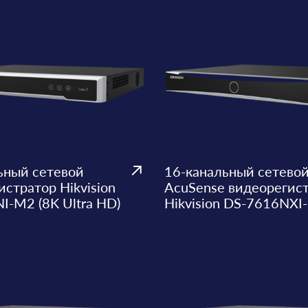
ьный сетевой
16-канальный сетево
стратор Hikvision
AcuSense видеорегис
I-M2 (8K Ultra HD)
Hikvision DS-7616NXI