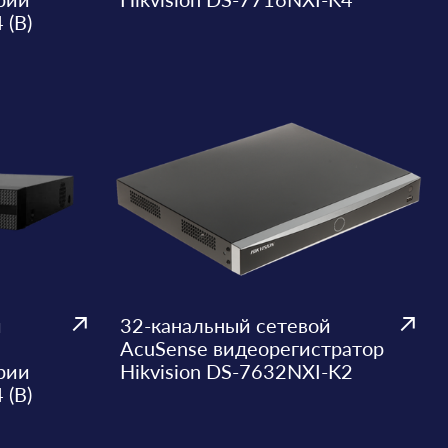
 (B)
й
32-канальный сетевой
AcuSense видеорегистратор
рии
Hikvision DS-7632NXI-K2
 (B)