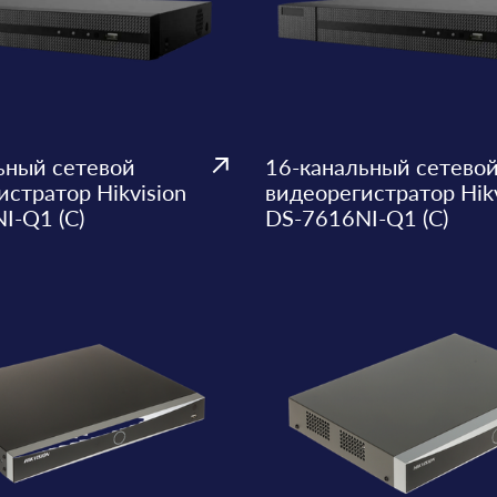
ьный сетевой
16-канальный сетево
стратор Hikvision
видеорегистратор Hikv
I-Q1 (C)
DS-7616NI-Q1 (C)