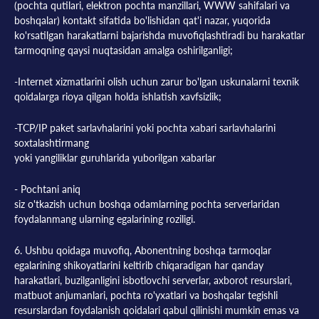
(pochta qutilari, elektron pochta manzillari, WWW sahifalari va
boshqalar) kontakt sifatida bo'lishidan qat'i nazar, yuqorida
ko'rsatilgan harakatlarni bajarishda muvofiqlashtiradi bu harakatlar
tarmoqning qaysi nuqtasidan amalga oshirilganligi;
-Internet xizmatlarini olish uchun zarur bo'lgan uskunalarni texnik
qoidalarga rioya qilgan holda ishlatish xavfsizlik;
-TCP/IP paket sarlavhalarini yoki pochta xabari sarlavhalarini
soxtalashtirmang
yoki yangiliklar guruhlarida yuborilgan xabarlar
- Pochtani aniq
siz o'tkazish uchun boshqa odamlarning pochta serverlaridan
foydalanmang ularning egalarining roziligi.
6. Ushbu qoidaga muvofiq, Abonentning boshqa tarmoqlar
egalarining shikoyatlarini keltirib chiqaradigan har qanday
harakatlari, buzilganligini isbotlovchi serverlar, axborot resurslari,
matbuot anjumanlari, pochta ro'yxatlari va boshqalar tegishli
resurslardan foydalanish qoidalari qabul qilinishi mumkin emas va