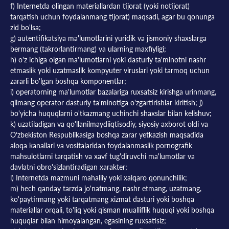
f) Internetda olingan materiallardan tijorat (yoki notijorat)
tarqatish uchun foydalanmang tijorat) maqsadi, agar bu qonunga
zid bo'lsa;
g) autentifikatsiya ma'lumotlarini yuridik va jismoniy shaxslarga
bermang (takrorlantirmang) va ularning maxfiyligi;
h) o'z ichiga olgan ma'lumotlarni yoki dasturiy ta'minotni nashr
etmaslik yoki uzatmaslik kompyuter viruslari yoki tarmoq uchun
zararli bo'lgan boshqa komponentlar;
i) operatorning ma'lumotlar bazalariga ruxsatsiz kirishga urinmang,
qilmang operator dasturiy ta'minotiga o'zgartirishlar kiritish; j)
bo'yicha huquqlarni o'tkazmang uchinchi shaxslar bilan kelishuv;
k) uzatiladigan va qo'llanilmaydiiqtisodiy, siyosiy axborot oldi va
O‘zbekiston Respublikasiga boshqa zarar yetkazish maqsadida
aloqa kanallari va vositalaridan foydalanmaslik pornografik
mahsulotlarni tarqatish va xavf tug'diruvchi ma'lumotlar va
davlatni obro'sizlantiradigan xarakter;
l) Internetda mazmuni mahalliy yoki xalqaro qonunchilik;
m) hech qanday tarzda jo'natmang, nashr etmang, uzatmang,
ko'paytirmang yoki tarqatmang xizmat dasturi yoki boshqa
materiallar orqali, to'liq yoki qisman mualliflik huquqi yoki boshqa
huquqlar bilan himoyalangan, egasining ruxsatisiz;