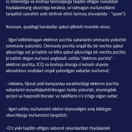
o) Internetga va boshqa tarmoqlarga taqdim etilgan ruxsatdan
foydalanmang oluvchiga keraksiz, so'ralmagan ma'lumotlarni
tarqatish (yaratish yoki ishtirok etish tarmoq shovqinida - "spam"):
Xususan, quyidagi harakatlar qabul qilinishi mumkin emas:
- Ilgari kelishilmagan elektron pochta xabarlarini ommaviy yuborish
(ommaviy yuborish). Ommaviy pochta orqali Bu bir nechta qabul
qiluvchiga xat jo'natish va bitta qabul qiluvchiga bir nechta pochta
jo'natish degan ma'noni anglatadi. ostida "elektron pochta" -
elektron pochta, ICQ va boshqa shunga o'xshash shaxsiy
almashinuv vositalari orqali yuborilgan xabarlar ma'lumot;
- reklama, tijorat yoki kampaniya xarakteridagi elektron pochta
xabarlarini muvofiqlashtirilmagan holda yuborish, shuningdek
qo'pol va haqoratli iboralar va takliflarni o'z ichiga olgan xatlar;
- ilgari ushbu ma'lumotni olishni istamasligini aniq bildirgan
oluvchilarga ma'lumotni tarqatish;
-O'z yoki taqdim etilgan axborot resurslaridan foydalanish