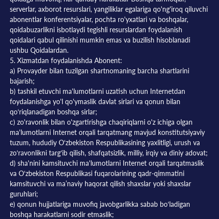
serverlar, axborot resurslari, yangiliklar egalariga qo'ng'iroq qiluvchi
abonentlar konferentsiyalar, pochta ro'yxatlari va boshqalar,
qoidabuzarlikni isbotlaydi tegishli resurslardan foydalanish
qoidalari qabul qilinishi mumkin emas va buzilish hisoblanadi
ushbu Qoidalardan.
5. Xizmatdan foydalanishda Abonent:
a) Provayder bilan tuzilgan shartnomaning barcha shartlarini
bajarish;
b) tashkil etuvchi ma'lumotlarni uzatish uchun Internetdan
foydalanishga yo'l qo'ymaslik davlat sirlari va qonun bilan
qo‘riqlanadigan boshqa sirlar;
c) zo'ravonlik bilan o'zgartirishga chaqiriqlarni o'z ichiga olgan
ma'lumotlarni Internet orqali tarqatmang mavjud konstitutsiyaviy
tuzum, hududiy O‘zbekiston Respublikasining yaxlitligi, urush va
zo‘ravonlikni targ‘ib qilish, shafqatsizlik, milliy, irqiy va diniy adovat;
d) sha'nini kamsituvchi ma'lumotlarni Internet orqali tarqatmaslik
va O‘zbekiston Respublikasi fuqarolarining qadr-qimmatini
kamsituvchi va ma’naviy haqorat qilish shaxslar yoki shaxslar
guruhlari;
e) qonun hujjatlariga muvofiq javobgarlikka sabab bo‘ladigan
boshqa harakatlarni sodir etmaslik;