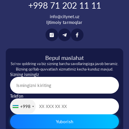
+998 71 202 11 11
info@citynet.uz
Ijtimoiy tarmoqlar
Bepul maslahat
So‘rov qoldiring va biz sizning barcha savollaringizga javob beramiz.
Bizning qo‘llab-quvvatlash xizmatimiz kecha-kunduz mavjud.
Sizning ismingiz
Telefon
+998
Yuborish