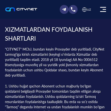
UZ
XIZMATLARDAN FOYDALANISH
SHARTLARI
"CITYNET" MChJ, bundan keyin Provayder deb yuritiladi, CityNet
tarmog'iga kirish xizmatlarini (keyingi o'rinlarda Xizmatlar deb
yuritiladi) taqdim etadi. 2018 yil 18 iyundagi AA No 0006512
litsenziyasiga muvofiq yil va yuridik yoki jismoniy xizmatlardan
foydalanish uchun ushbu Qoidalar shaxs, bundan keyin Abonent
deb yuritiladi.
1. Ushbu hujjat qachon Abonent uchun majburiy bo'lgan
qoidalarni belgilaydi Provayder tomonidan taqdim etilgan aloqa
xizmatlaridan foydalanish. Ushbu qoidalarning ta'siri Tarmoq
resurslaridan foydalanishga taalluqlidir. Bu erda va so'z ostida
"Tarmoq" deganda Internet va undan foydalanish mumkin bo'lgan