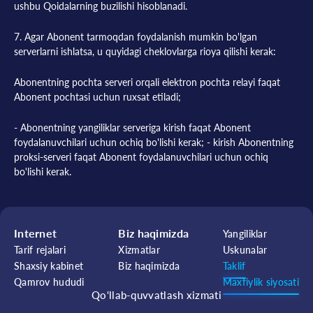
ushbu Qoidalarning buzilishi hisoblanadi.
7. Agar Abonent tarmoqdan foydalanish mumkin bo'lgan
serverlarni ishlatsa, u quyidagi cheklovlarga rioya qilishi kerak:
Abonentning pochta serveri orqali elektron pochta relayi faqat
Abonent pochtasi uchun ruxsat etiladi;
- Abonentning yangiliklar serveriga kirish faqat Abonent
foydalanuvchilari uchun ochiq bo'lishi kerak; - kirish Abonentning
proksi-serveri faqat Abonent foydalanuvchilari uchun ochiq
bo'lishi kerak.
Internet
Biz haqimizda
Yangiliklar
Tarif rejalari
Xizmatlar
Uskunalar
Shaxsiy kabinet
Biz haqimizda
Taklif
Qamrov hududi
Maxfiylik siyosati
Qo‘llab-quvvatlash xizmati