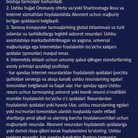
boshqa tarmoqlar tushuniladi.
2. Ushbu hujjat Ommaviy oferta va/yoki Shartnomaga ilova va
Internet xizmatidan foydalanishda Abonent uchun majburiy
bo'lgan qoidalarni belgilaydi.
3. Tarmoq kompyuter tarmoqlarining global birlashmasi va turli
odamlar va tashkilotlarga tegishli axborot resurslari. Ushbu
assotsiatsiya markazlashtirilmagan va yagona, universal
majburiyatga ega Internetdan foydalanish bo'yicha xalqaro
qoidalar (qonunlar) mavjud emas.
4. Internetda ishlash uchun umumiy qabul qilingan standartlarning
asosiy printsipi quyidagi pozitsiya:
- har qanday Internet resurslaridan foydalanish qoidalari (pochta
qutisidan serverga va aloqa kanali) ushbu resurslarning egalari
tomonidan belgilanadi va faqat ular. Har qanday egasi Ushbu
resurs uchun tarmoqning axborot yoki texnik resursi o'rnatilishi
mumkin foydalanish bo'yicha o'z qoidalari. Resurslardan
foydalanish qoidalari yoki havola Ular, ushbu resurslarning egalari
yoki ma'murlari tomonidan ulanish nuqtasida nashr etiladi
shartlarga amal qiladi va ularning barcha foydalanuvchilari uchun
majburiydir resurslar. Abonent resursdan foydalanish qoidalariga
yoki darhol rioya qilishi kerak foydalanishni to'xtating. Ushbu
qoidaga muvofiq, har qanday harakatlar Boshqa tarmoqlar,