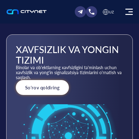
UZ
XAVFSIZLIK VA YONGIN
TIZIMI
Binolar va ob'ektlarning xavfsizligini ta'minlash uchun
xavfsizlik va yong'in signalizatsiya tizimlarini o'rnatish va
saqlash.
So‘rov qoldiring