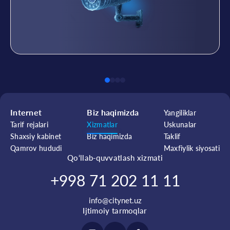
Internet
Biz haqimizda
Yangiliklar
Tarif rejalari
Xizmatlar
Uskunalar
Shaxsiy kabinet
Biz haqimizda
Taklif
Qamrov hududi
Maxfiylik siyosati
Qo‘llab-quvvatlash xizmati
+998 71 202 11 11
info@citynet.uz
Ijtimoiy tarmoqlar