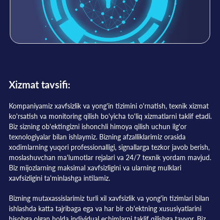
Xizmat tavsifi:
Kompaniyamiz xavfsizlik va yong'in tizimini o'rnatish, texnik xizmat
ko'rsatish va monitoring qilish bo'yicha to'liq xizmatlarni taklif etadi.
Biz sizning ob'ektingizni ishonchli himoya qilish uchun ilg'or
texnologiyalar bilan ishlaymiz. Bizning afzalliklarimiz orasida
xodimlarning yuqori professionalligi, signallarga tezkor javob berish,
moslashuvchan ma'lumotlar rejalari va 24/7 texnik yordam mavjud.
Biz mijozlarning maksimal xavfsizligini va ularning mulklari
xavfsizligini ta'minlashga intilamiz.
Bizning mutaxassislarimiz turli xil xavfsizlik va yong'in tizimlari bilan
ishlashda katta tajribaga ega va har bir ob'ektning xususiyatlarini
hisobga olgan holda individual echimlarni taklif qilishga tayyor. Biz