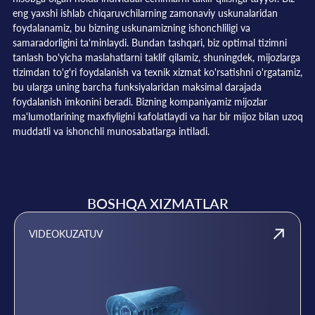
eng yaxshi ishlab chiqaruvchilarning zamonaviy uskunalaridan
foydalanamiz, bu bizning uskunamizning ishonchliligi va
samaradorligini ta'minlaydi. Bundan tashqari, biz optimal tizimni
tanlash bo'yicha maslahatlarni taklif qilamiz, shuningdek, mijozlarga
tizimdan to'g'ri foydalanish va texnik xizmat ko'rsatishni o'rgatamiz,
bu ularga uning barcha funksiyalaridan maksimal darajada
foydalanish imkonini beradi. Bizning kompaniyamiz mijozlar
ma'lumotlarining maxfiyligini kafolatlaydi va har bir mijoz bilan uzoq
muddatli va ishonchli munosabatlarga intiladi.
BOSHQA XIZMATLAR
VIDEOKUZATUV